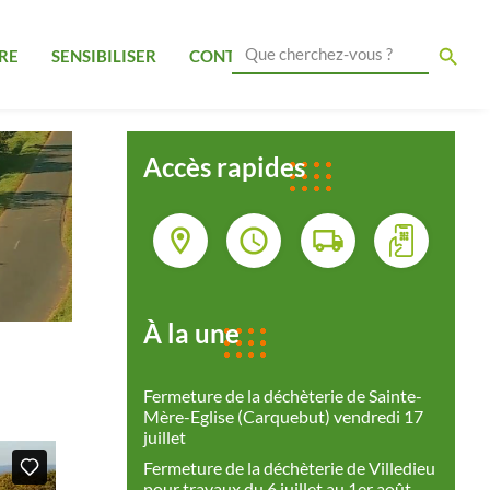
Search Button
Search
RE
SENSIBILISER
CONTACT
for:
Accès rapides
À la une
Fermeture de la déchèterie de Sainte-
Mère-Eglise (Carquebut) vendredi 17
juillet
Fermeture de la déchèterie de Villedieu
pour travaux du 6 juillet au 1er août