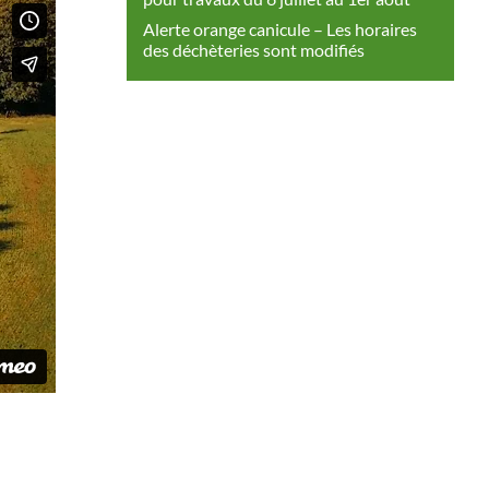
Alerte orange canicule – Les horaires
des déchèteries sont modifiés