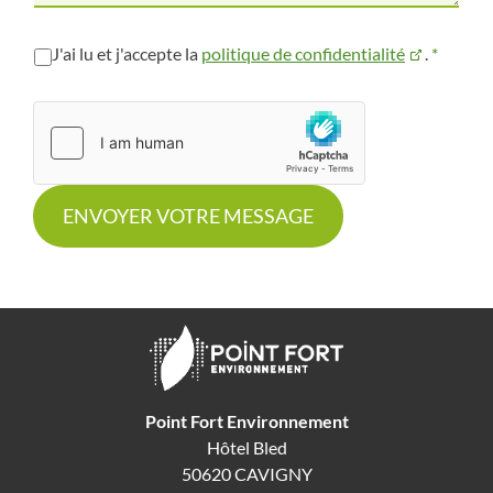
R
J'ai lu et j'accepte la
politique de confidentialité
.
*
G
P
D
*
ENVOYER VOTRE MESSAGE
Point Fort Environnement
Hôtel Bled
50620 CAVIGNY